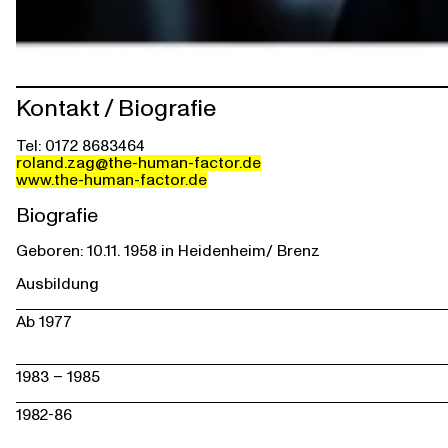
Kontakt / Biografie
Tel: 0172 8683464
roland.zag@the-human-factor.de
www.the-human-factor.de
Biografie
Geboren: 10.11. 1958 in Heidenheim/ Brenz
Ausbildung
Ab 1977
1983 – 1985
1982-86